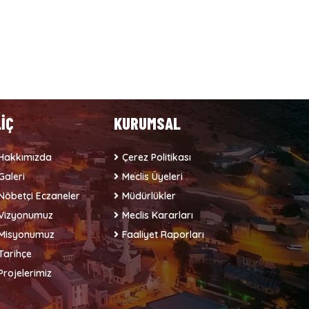
LİÇ
KURUMSAL
Hakkımızda
Çerez Politikası
Galeri
Meclis Üyeleri
Nöbetçi Eczaneler
Müdürlükler
Vizyonumuz
Meclis Kararları
Misyonumuz
Faaliyet Raporları
Tarihçe
Projelerimiz