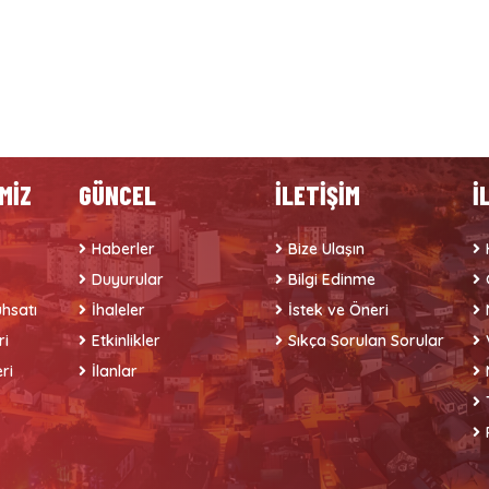
MİZ
GÜNCEL
İLETİŞİM
İ
Haberler
Bize Ulaşın
Duyurular
Bilgi Edinme
hsatı
İhaleler
İstek ve Öneri
ri
Etkinlikler
Sıkça Sorulan Sorular
ri
İlanlar