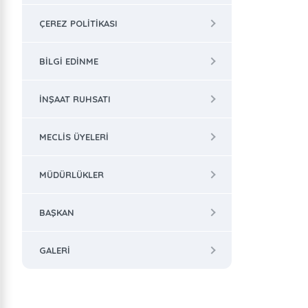
ÇEREZ POLITIKASI
BILGI EDINME
İNŞAAT RUHSATI
MECLIS ÜYELERI
MÜDÜRLÜKLER
BAŞKAN
GALERI