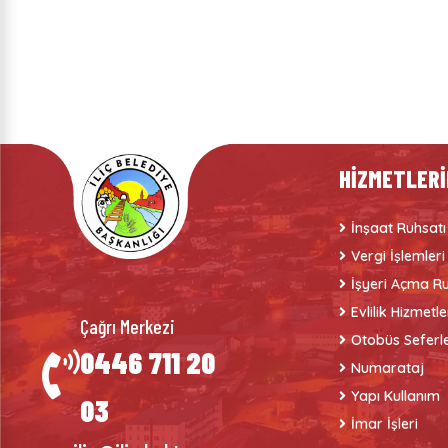
HİZMETLERİ
İnşaat Ruhsatı
Vergi İşlemleri
İşyeri Açma Ru
Evlilik Hizmetle
Çağrı Merkezi
Otobüs Seferle
0446 711 20
Numarataj
Yapı Kullanım
03
İmar İşleri