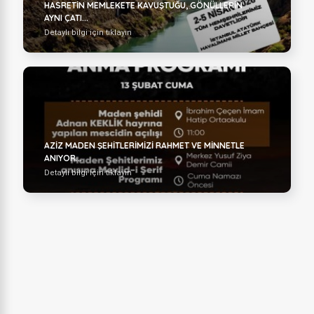
HASRETIN MEMLEKETE KAVUŞTUĞU, GÖNÜLLERIN
AYNI ÇATI...
Detaylı bilgi için tıklayın
AZIZ MADEN ŞEHITLERIMIZI RAHMET VE MINNETLE
ANIYOR...
Detaylı bilgi için tıklayın