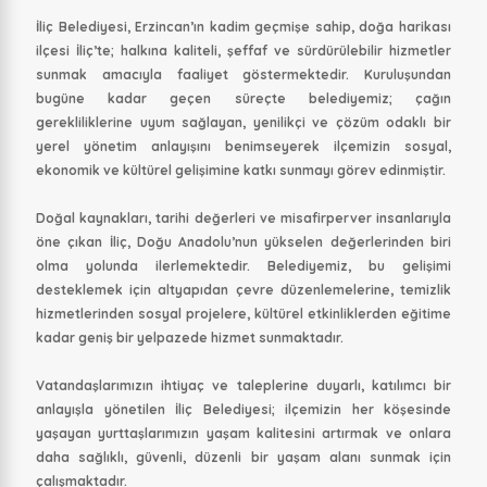
İliç Belediyesi, Erzincan’ın kadim geçmişe sahip, doğa harikası
ilçesi İliç’te; halkına kaliteli, şeffaf ve sürdürülebilir hizmetler
sunmak amacıyla faaliyet göstermektedir. Kuruluşundan
bugüne kadar geçen süreçte belediyemiz; çağın
gerekliliklerine uyum sağlayan, yenilikçi ve çözüm odaklı bir
yerel yönetim anlayışını benimseyerek ilçemizin sosyal,
ekonomik ve kültürel gelişimine katkı sunmayı görev edinmiştir.
Doğal kaynakları, tarihi değerleri ve misafirperver insanlarıyla
öne çıkan İliç, Doğu Anadolu’nun yükselen değerlerinden biri
olma yolunda ilerlemektedir. Belediyemiz, bu gelişimi
desteklemek için altyapıdan çevre düzenlemelerine, temizlik
hizmetlerinden sosyal projelere, kültürel etkinliklerden eğitime
kadar geniş bir yelpazede hizmet sunmaktadır.
Vatandaşlarımızın ihtiyaç ve taleplerine duyarlı, katılımcı bir
anlayışla yönetilen İliç Belediyesi; ilçemizin her köşesinde
yaşayan yurttaşlarımızın yaşam kalitesini artırmak ve onlara
daha sağlıklı, güvenli, düzenli bir yaşam alanı sunmak için
çalışmaktadır.